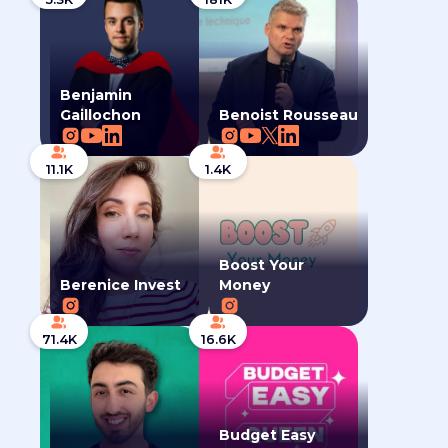
Benjamin
Gaillochon
Benoist Rousseau
11.1K
1.4K
Boost Your
Berenice Invest
Money
71.4K
16.6K
Budget Easy