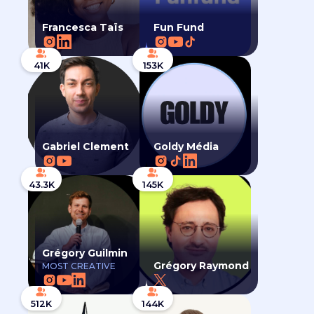
Francesca Taïs
Fun Fund
41K
153K
Gabriel Clement
Goldy Média
43.3K
145K
Grégory Guilmin
Grégory Raymond
MOST CREATIVE
512K
144K