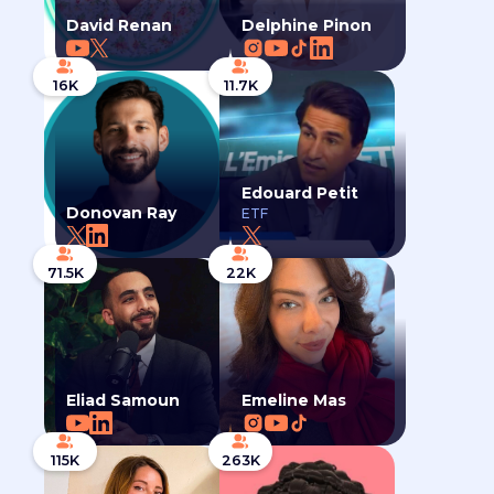
David Renan
Delphine Pinon
16K
11.7K
Edouard Petit
Donovan Ray
ETF
71.5K
22K
Eliad Samoun
Emeline Mas
115K
263K