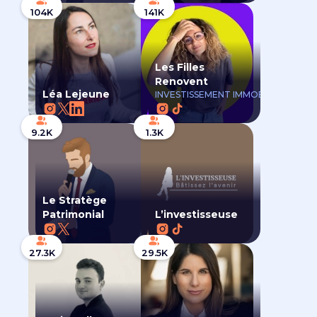
104K
141K
Les Filles
Renovent
Léa Lejeune
INVESTISSEMENT IMMOBILIER
9.2K
1.3K
Le Stratège
Patrimonial
L’investisseuse
27.3K
29.5K