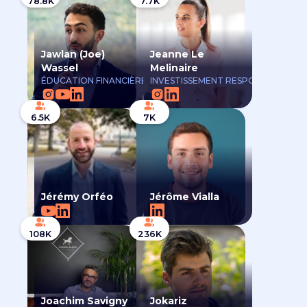
78.8K
7.7K
Jawlan (Joe)
Jeanne Le
Wassel
Melinaire
ÉDUCATION FINANCIÈRE
INVESTISSEMENT RESPONSABLE
6.5K
7K
Jérémy Orféo
Jérôme Vialla
108K
236K
Joachim Savigny
Jokariz