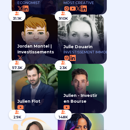
ECONOMIST
MOST CREATIVE
31.1K
910K
Jordan Montel |
Julie Douarin
Investissements
INVESTISSEMENT IMMOBILIER
57.3K
23K
Julien - Investir
Julien Flot
en Bourse
29K
148K