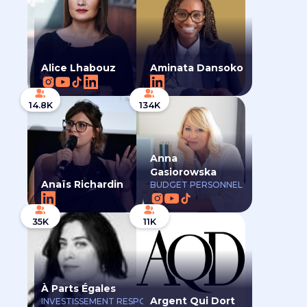
Alice Lhabouz
Aminata Dansoko
14.8K
134K
Anna
Gasiorowska
Anaïs Richardin
BUDGET PERSONNEL
35K
11K
À Parts Égales
Argent Qui Dort
INVESTISSEMENT RESPONSABLE