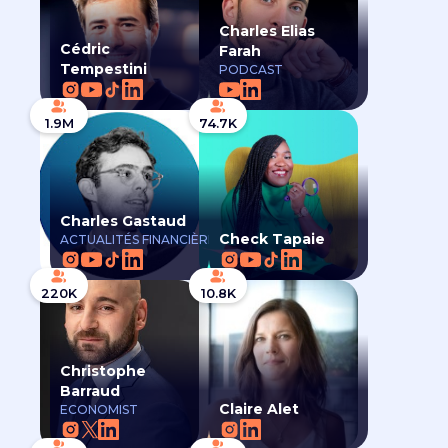
Charles Elias
Cédric
Farah
Tempestini
PODCAST
1.9M
74.7K
Charles Gastaud
Check Tapaie
ACTUALITÉS FINANCIÈRES
220K
10.8K
Christophe
Barraud
Claire Alet
ECONOMIST