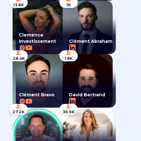
13.8K
1K
Clemence
Investissement
Clément Abraham
28.4K
1.8K
Clément Bravo
David Bertrand
27.2K
36.6K