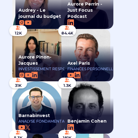
Aurore Perrin -
Audrey - Le
Just Focus
journal du budget
Podcast
12K
84.4K
Aurore Pinon-
Jacques
Axel Paris
INVESTISSEMENT RESPONSABLE
FINANCES PERSONNELLES
31K
1.3K
Barnabinvest
Benjamin Cohen
ANALYSE FONDAMENTALE
5.3K
181K