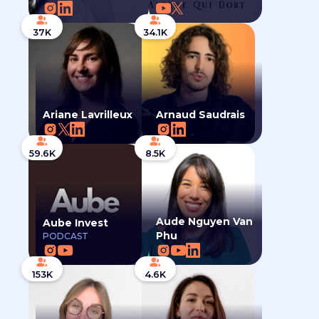
37K
34.1K
Ariane Lavrilleux
Arnaud Saudrais
59.6K
8.5K
Aude Nguyen Van
Aube Invest
Phu
PODCAST
153K
4.6K