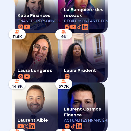
La Banquière des
Katia Finances
réseaux
FINANCES PERSONNELLES
ÉTOILE MONTANTE FÉMININE
11.6K
9K
Laura Longares
Laura Prudent
14.8K
577K
Laurent Cosmos
Finance
Laurent Albie
ACTUALITÉS FINANCIÈRES