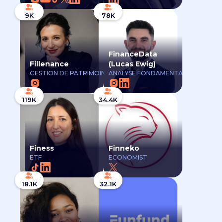
9K
78K
FinanceData
Fillenance
(Lucas Ewig)
GESTION DE PATRIMOINE
ANALYSE FONDAMENTALE
119K
34.4K
Finess
Finneko
ETF
ECONOMIST
18.1K
32.1K