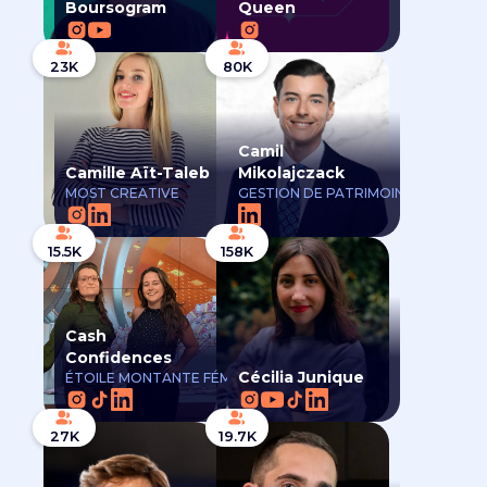
Boursogram
Queen
23K
80K
Camil
Camille Aït-Taleb
Mikolajczack
MOST CREATIVE
GESTION DE PATRIMOINE
15.5K
158K
Cash
Confidences
Cécilia Junique
ÉTOILE MONTANTE FÉMININE
27K
19.7K