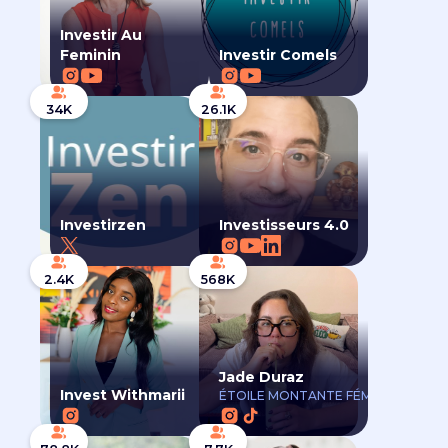
Investir Au
Feminin
Investir Comels
34K
26.1K
Investirzen
Investisseurs 4.0
2.4K
568K
Jade Duraz
Invest Withmarii
ÉTOILE MONTANTE FÉMININE