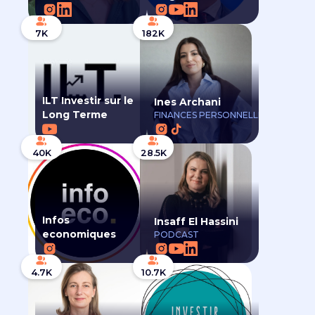
7K
182K
ILT Investir sur le
Ines Archani
Long Terme
FINANCES PERSONNELLES
40K
28.5K
Infos
Insaff El Hassini
economiques
PODCAST
4.7K
10.7K