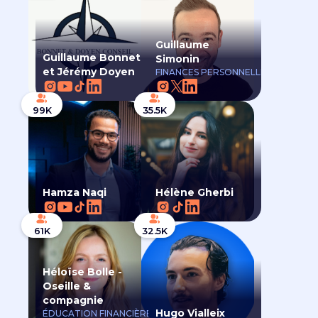
Guillaume
Guillaume Bonnet
Simonin
et Jérémy Doyen
FINANCES PERSONNELLES
99K
35.5K
Hamza Naqi
Hélène Gherbi
61K
32.5K
Héloïse Bolle -
Oseille &
compagnie
Hugo Vialleix
ÉDUCATION FINANCIÈRE