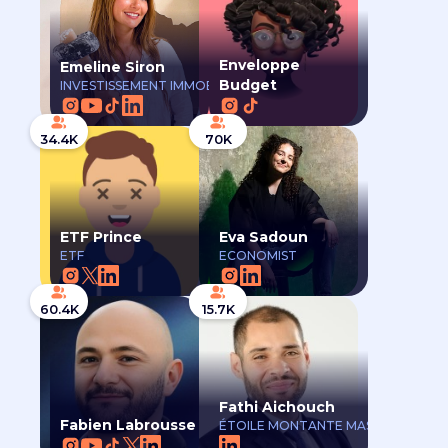
Enveloppe
Emeline Siron
Budget
INVESTISSEMENT IMMOBILIER
34.4K
70K
ETF Prince
Eva Sadoun
ETF
ECONOMIST
60.4K
15.7K
Fathi Aichouch
Fabien Labrousse
ÉTOILE MONTANTE MASCULINE