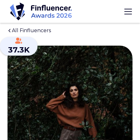
All Finfluencers
37.3K