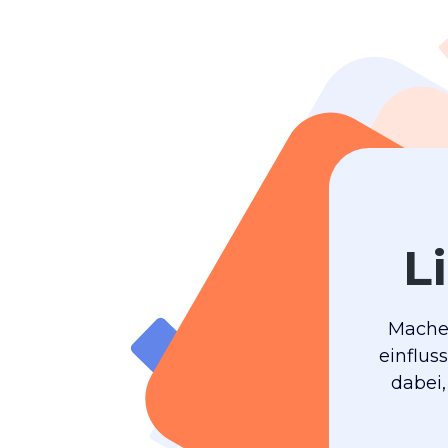
L
Machen
einflus
dabei,