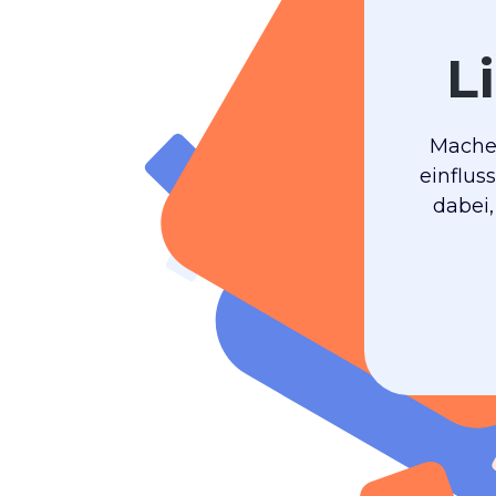
L
Machen
einflus
dabei,